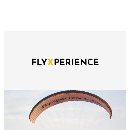
FLY
X
PERIENCE