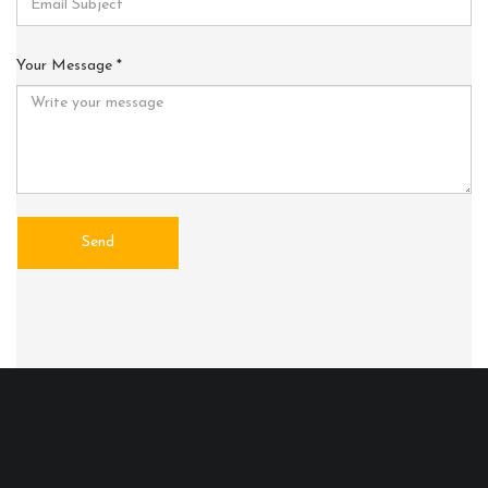
Your Message
*
Send